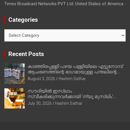
Times Broadcast Networks PVT Ltd. United States of America
Categories
Categories
Recent Posts
കാഞ്ഞിരപ്പള്ളി പഴയ പള്ളിയിലെ എട്ടുനോമ്പ്
ആചരണത്തിന്റെ ഭാഗമായുള്ള പന്തലിന്റെ
കാൽനാട്ട് കർമ്മം ആർച്ച് പ്രീസ്റ്റ് വെരി.
August 3, 2026
Hashim Sathar
റവ.ഫാ. കുര്യൻ താമരശ്ശേരി നിർവഹിക്കുന്നു.
സൗദിയില്‍ ഇസ്‌ലാം
സ്വീകരിക്കുന്നവര്‍ക്കായി ‘ന്യൂ മുസ്ലിം’
ഡിജിറ്റല്‍ കാര്‍ഡ് സേവനം ആരംഭിച്ചു
July 30, 2026
Hashim Sathar