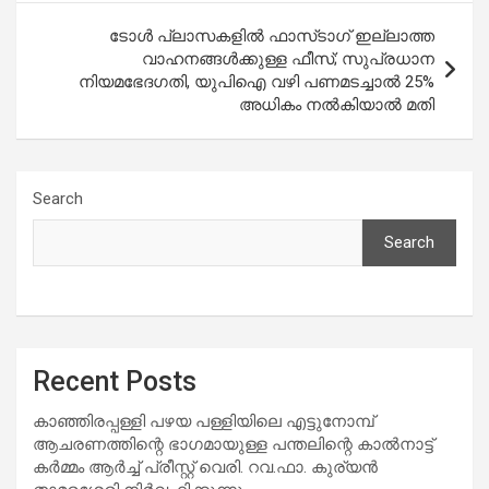
ടോള്‍ പ്ലാസകളിൽ ഫാസ്‍ടാഗ് ഇല്ലാത്ത
വാഹനങ്ങള്‍ക്കുള്ള ഫീസ്; സുപ്രധാന
നിയമഭേദഗതി, യുപിഐ വഴി പണമടച്ചാൽ 25%
അധികം നൽകിയാൽ മതി
Search
Search
Recent Posts
കാഞ്ഞിരപ്പള്ളി പഴയ പള്ളിയിലെ എട്ടുനോമ്പ്
ആചരണത്തിന്റെ ഭാഗമായുള്ള പന്തലിന്റെ കാൽനാട്ട്
കർമ്മം ആർച്ച് പ്രീസ്റ്റ് വെരി. റവ.ഫാ. കുര്യൻ