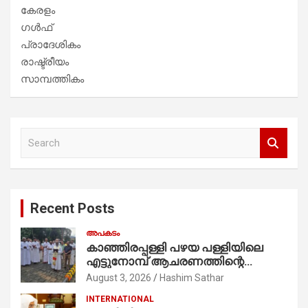
കേരളം
ഗൾഫ്
പ്രാദേശികം
രാഷ്ട്രീയം
സാമ്പത്തികം
S
e
a
r
c
Recent Posts
h
അപകടം
കാഞ്ഞിരപ്പള്ളി പഴയ പള്ളിയിലെ
എട്ടുനോമ്പ് ആചരണത്തിന്റെ
ഭാഗമായുള്ള പന്തലിന്റെ കാൽനാട്ട്
August 3, 2026
Hashim Sathar
കർമ്മം ആർച്ച് പ്രീസ്റ്റ് വെരി. റവ.ഫാ.
INTERNATIONAL
കുര്യൻ താമരശ്ശേരി