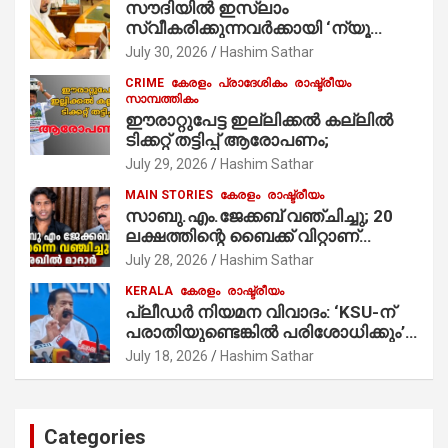
സൗദിയില്‍ ഇസ്‌ലാം
നിർവഹിക്കുന്നു.
സ്വീകരിക്കുന്നവര്‍ക്കായി ‘ന്യൂ
മുസ്ലിം’ ഡിജിറ്റല്‍ കാര്‍ഡ് സേവനം
July 30, 2026
Hashim Sathar
ആരംഭിച്ചു
CRIME
കേരളം
പ്രാദേശികം
രാഷ്ട്രീയം
സാമ്പത്തികം
ഈരാറ്റുപേട്ട ഇല്ലിക്കൽ കല്ലിൽ
ടിക്കറ്റ് തട്ടിപ്പ് ആരോപണം;
July 29, 2026
Hashim Sathar
MAIN STORIES
കേരളം
രാഷ്ട്രീയം
സാബു.എം.ജേക്കബ് വഞ്ചിച്ചു; 20
ലക്ഷത്തിന്റെ ബൈക്ക് വിറ്റാണ്
തൃക്കാക്കരയില്‍ മത്സരിച്ചത്!
July 28, 2026
Hashim Sathar
പ്രചാരണത്തിന് രണ്ടേ രണ്ടുപേര്‍
KERALA
കേരളം
രാഷ്ട്രീയം
മാത്രമാണ് ഉണ്ടായിരുന്നത്;
പ്ലീഡർ നിയമന വിവാദം: ‘KSU-ന്
സാബുവിന്റേത് വ്യക്തിപരമായ
പരാതിയുണ്ടെങ്കിൽ പരിശോധിക്കും’;
നേട്ടത്തിനുള്ള പാര്‍ട്ടി; ഇപ്പോള്‍
രമേശ് ചെന്നിത്തല
ഫോണ്‍ വിളിച്ചാല്‍ എടുക്കില്ല;
July 18, 2026
Hashim Sathar
തിരഞ്ഞെടുപ്പിലെ ദുരനുഭവങ്ങള്‍
തുറന്നടിച്ച് അഖില്‍ മാരാര്‍ ട്വന്റി 20
വിട്ടു
Categories