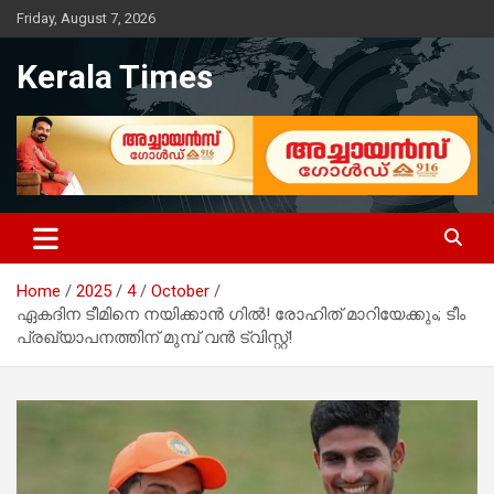
Skip
Friday, August 7, 2026
to
content
Kerala Times
Home
2025
4
October
ഏകദിന ടീമിനെ നയിക്കാൻ ഗിൽ! രോഹിത് മാറിയേക്കും; ടീം
പ്രഖ്യാപനത്തിന് മുമ്പ് വൻ ട്വിസ്റ്റ്!