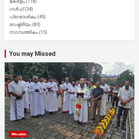
കേരളം
(118)
ഗൾഫ്
(34)
പ്രാദേശികം
(45)
രാഷ്ട്രീയം
(83)
സാമ്പത്തികം
(15)
You may Missed
അപകടം