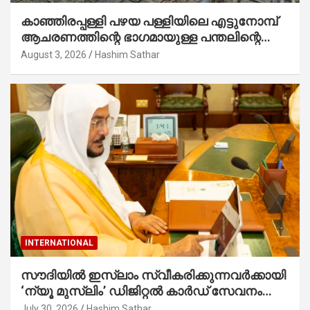
കാഞ്ഞിരപ്പള്ളി പഴയ പള്ളിയിലെ എട്ടുനോമ്പ്
ആചരണത്തിന്റെ ഭാഗമായുള്ള പന്തലിന്റെ
കാൽനാട്ട് കർമ്മം ആർച്ച് പ്രീസ്റ്റ് വെരി.
August 3, 2026
Hashim Sathar
റവ.ഫാ. കുര്യൻ താമരശ്ശേരി നിർവഹിക്കുന്നു.
INTERNATIONAL
സൗദിയില്‍ ഇസ്‌ലാം സ്വീകരിക്കുന്നവര്‍ക്കായി
‘ന്യൂ മുസ്ലിം’ ഡിജിറ്റല്‍ കാര്‍ഡ് സേവനം
ആരംഭിച്ചു
July 30, 2026
Hashim Sathar