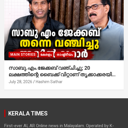
MAIN STORIES
കേരളം
രാഷ്ട്രീയം
സാബു.എം.ജേക്കബ് വഞ്ചിച്ചു; 20
ലക്ഷത്തിന്റെ ബൈക്ക് വിറ്റാണ് തൃക്കാക്കരയില്‍
മത്സരിച്ചത്! പ്രചാരണത്തിന് രണ്ടേ രണ്ടുപേര്‍
July 28, 2026
Hashim Sathar
മാത്രമാണ് ഉണ്ടായിരുന്നത്; സാബുവിന്റേത്
വ്യക്തിപരമായ നേട്ടത്തിനുള്ള പാര്‍ട്ടി;
ഇപ്പോള്‍ ഫോണ്‍ വിളിച്ചാല്‍ എടുക്കില്ല;
തിരഞ്ഞെടുപ്പിലെ ദുരനുഭവങ്ങള്‍ തുറന്നടിച്ച്
KERALA TIMES
അഖില്‍ മാരാര്‍ ട്വന്റി 20 വിട്ടു
First-ever AI, AR Online news in Malayalam. Operated by K-