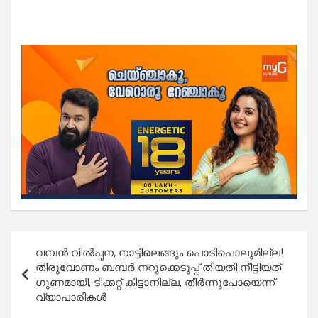
Post
വമ്പൻ വിൽപ്പന, നാട്ടിലെങ്ങും പൊടിപൊലുമില്ല!
navigation
തിരുവോണം ബമ്പർ നറുക്കെടുപ്പ് തിയതി നീട്ടിയത്
ഗുണമായി, ടിക്കറ്റ് കിട്ടാനില്ല, തീർന്നുപോയെന്ന്
വ്യാപാരികൾ