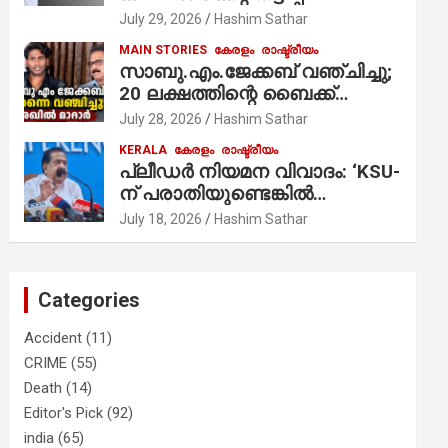
ആരോപണം;
July 29, 2026
Hashim Sathar
MAIN STORIES
കേരളം
രാഷ്ട്രീയം
സാബു.എം.ജേക്കബ് വഞ്ചിച്ചു;
20 ലക്ഷത്തിന്റെ ബൈക്ക്
വിറ്റാണ് തൃക്കാക്കരയില്‍
July 28, 2026
Hashim Sathar
മത്സരിച്ചത്! പ്രചാരണത്തിന്
KERALA
കേരളം
രാഷ്ട്രീയം
രണ്ടേ രണ്ടുപേര്‍ മാത്രമാണ്
പ്ലീഡർ നിയമന വിവാദം: ‘KSU-
ഉണ്ടായിരുന്നത്; സാബുവിന്റേത്
ന് പരാതിയുണ്ടെങ്കിൽ
വ്യക്തിപരമായ നേട്ടത്തിനുള്ള
പരിശോധിക്കും’; രമേശ്
July 18, 2026
Hashim Sathar
പാര്‍ട്ടി; ഇപ്പോള്‍ ഫോണ്‍
ചെന്നിത്തല
വിളിച്ചാല്‍ എടുക്കില്ല;
തിരഞ്ഞെടുപ്പിലെ
ദുരനുഭവങ്ങള്‍ തുറന്നടിച്ച്
Categories
അഖില്‍ മാരാര്‍ ട്വന്റി 20 വിട്ടു
Accident
(11)
CRIME
(55)
Death
(14)
Editor's Pick
(92)
india
(65)