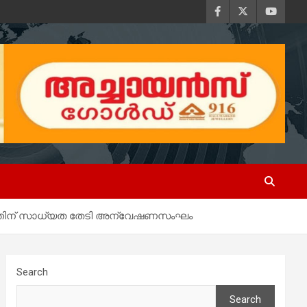
റ്റത്തിന് സാധ്യത തേടി അന്വേഷണസംഘം
Search
Search