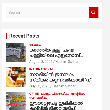
S
e
a
r
c
Recent Posts
h
അപകടം
കാഞ്ഞിരപ്പള്ളി പഴയ
പള്ളിയിലെ എട്ടുനോമ്പ്
ആചരണത്തിന്റെ ഭാഗമായുള്ള
August 3, 2026
Hashim Sathar
പന്തലിന്റെ കാൽനാട്ട് കർമ്മം
INTERNATIONAL
ആർച്ച് പ്രീസ്റ്റ് വെരി. റവ.ഫാ.
സൗദിയില്‍ ഇസ്‌ലാം
കുര്യൻ താമരശ്ശേരി
സ്വീകരിക്കുന്നവര്‍ക്കായി ‘ന്യൂ
നിർവഹിക്കുന്നു.
മുസ്ലിം’ ഡിജിറ്റല്‍ കാര്‍ഡ്
July 30, 2026
Hashim Sathar
സേവനം ആരംഭിച്ചു
CRIME
കേരളം
പ്രാദേശികം
രാഷ്ട്രീയം
സാമ്പത്തികം
ഈരാറ്റുപേട്ട ഇല്ലിക്കൽ
കല്ലിൽ ടിക്കറ്റ് തട്ടിപ്പ്