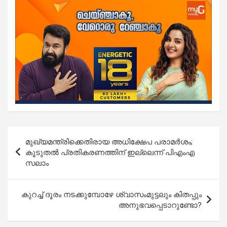
Post
മുഖ്യമന്ത്രിക്കെതിരായ അധിക്ഷേപ പരാമർശം;
navigation
കൂടുതൽ പ്രതികരണത്തിന് ഇല്ലെന്ന് പിഎംഎ
സലാം
കുറച്ച് ദൂരം നടക്കുമ്പോഴേ ശ്വാസംമുട്ടലും കിതപ്പും
അനുഭവപ്പെടാറുണ്ടോ?