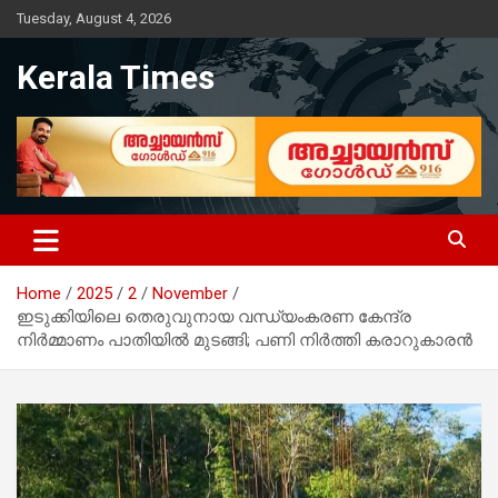
Skip
Tuesday, August 4, 2026
to
content
Kerala Times
Home
2025
2
November
ഇടുക്കിയിലെ തെരുവുനായ വന്ധ്യംകരണ കേന്ദ്ര
നിർമ്മാണം പാതിയിൽ മുടങ്ങി; പണി നിർത്തി കരാറുകാരൻ