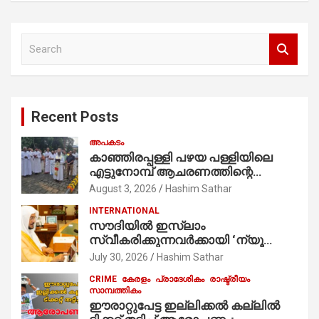
S
e
a
r
c
Recent Posts
h
അപകടം
കാഞ്ഞിരപ്പള്ളി പഴയ പള്ളിയിലെ
എട്ടുനോമ്പ് ആചരണത്തിന്റെ
ഭാഗമായുള്ള പന്തലിന്റെ കാൽനാട്ട്
August 3, 2026
Hashim Sathar
കർമ്മം ആർച്ച് പ്രീസ്റ്റ് വെരി. റവ.ഫാ.
INTERNATIONAL
കുര്യൻ താമരശ്ശേരി
സൗദിയില്‍ ഇസ്‌ലാം
നിർവഹിക്കുന്നു.
സ്വീകരിക്കുന്നവര്‍ക്കായി ‘ന്യൂ
മുസ്ലിം’ ഡിജിറ്റല്‍ കാര്‍ഡ് സേവനം
July 30, 2026
Hashim Sathar
ആരംഭിച്ചു
CRIME
കേരളം
പ്രാദേശികം
രാഷ്ട്രീയം
സാമ്പത്തികം
ഈരാറ്റുപേട്ട ഇല്ലിക്കൽ കല്ലിൽ