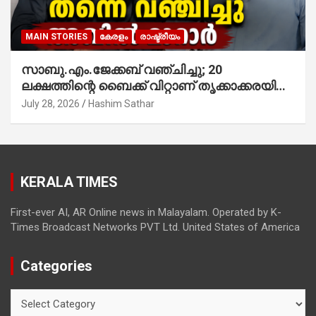
MAIN STORIES
കേരളം
രാഷ്ട്രീയം
സാബു.എം.ജേക്കബ് വഞ്ചിച്ചു; 20
ലക്ഷത്തിന്റെ ബൈക്ക് വിറ്റാണ് തൃക്കാക്കരയില്‍
മത്സരിച്ചത്! പ്രചാരണത്തിന് രണ്ടേ രണ്ടുപേര്‍
July 28, 2026
Hashim Sathar
മാത്രമാണ് ഉണ്ടായിരുന്നത്; സാബുവിന്റേത്
വ്യക്തിപരമായ നേട്ടത്തിനുള്ള പാര്‍ട്ടി;
ഇപ്പോള്‍ ഫോണ്‍ വിളിച്ചാല്‍ എടുക്കില്ല;
തിരഞ്ഞെടുപ്പിലെ ദുരനുഭവങ്ങള്‍ തുറന്നടിച്ച്
KERALA TIMES
അഖില്‍ മാരാര്‍ ട്വന്റി 20 വിട്ടു
First-ever AI, AR Online news in Malayalam. Operated by K-
Times Broadcast Networks PVT Ltd. United States of America
Categories
Categories