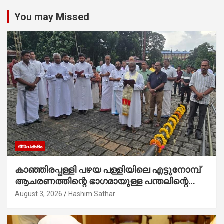
You may Missed
അപകടം
കാഞ്ഞിരപ്പള്ളി പഴയ പള്ളിയിലെ എട്ടുനോമ്പ്
ആചരണത്തിന്റെ ഭാഗമായുള്ള പന്തലിന്റെ
കാൽനാട്ട് കർമ്മം ആർച്ച് പ്രീസ്റ്റ് വെരി.
August 3, 2026
Hashim Sathar
റവ.ഫാ. കുര്യൻ താമരശ്ശേരി നിർവഹിക്കുന്നു.