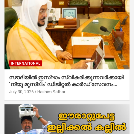
INTERNATIONAL
സൗദിയില്‍ ഇസ്‌ലാം സ്വീകരിക്കുന്നവര്‍ക്കായി
‘ന്യൂ മുസ്ലിം’ ഡിജിറ്റല്‍ കാര്‍ഡ് സേവനം
ആരംഭിച്ചു
July 30, 2026
Hashim Sathar