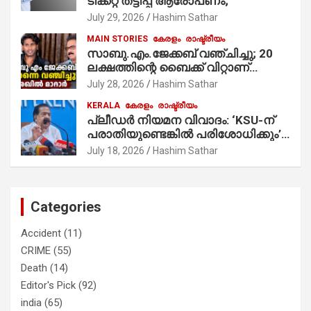
ടിക്കറ്റ് തട്ടിപ്പ് ആരോപണം;
July 29, 2026
Hashim Sathar
MAIN STORIES
കേരളം
രാഷ്ട്രീയം
സാബു.എം.ജേക്കബ് വഞ്ചിച്ചു; 20
ലക്ഷത്തിന്റെ ബൈക്ക് വിറ്റാണ്
തൃക്കാക്കരയില്‍ മത്സരിച്ചത്!
July 28, 2026
Hashim Sathar
പ്രചാരണത്തിന് രണ്ടേ രണ്ടുപേര്‍
KERALA
കേരളം
രാഷ്ട്രീയം
മാത്രമാണ് ഉണ്ടായിരുന്നത്;
പ്ലീഡർ നിയമന വിവാദം: ‘KSU-ന്
സാബുവിന്റേത് വ്യക്തിപരമായ
പരാതിയുണ്ടെങ്കിൽ പരിശോധിക്കും’;
നേട്ടത്തിനുള്ള പാര്‍ട്ടി; ഇപ്പോള്‍
രമേശ് ചെന്നിത്തല
ഫോണ്‍ വിളിച്ചാല്‍ എടുക്കില്ല;
July 18, 2026
Hashim Sathar
തിരഞ്ഞെടുപ്പിലെ ദുരനുഭവങ്ങള്‍
തുറന്നടിച്ച് അഖില്‍ മാരാര്‍ ട്വന്റി 20
വിട്ടു
Categories
Accident
(11)
CRIME
(55)
Death
(14)
Editor's Pick
(92)
india
(65)