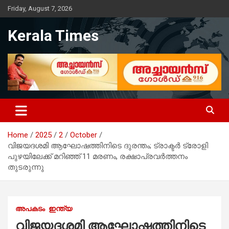
Skip
Friday, August 7, 2026
to
content
Kerala Times
Home
2025
2
October
വിജയദശമി ആഘോഷത്തിനിടെ ദുരന്തം; ട്രാക്ടർ ട്രോളി
പുഴയിലേക്ക് മറിഞ്ഞ് 11 മരണം, രക്ഷാപ്രവര്‍ത്തനം
തുടരുന്നു
അപകടം
ഇന്ത്യ
വിജയദശമി ആഘോഷത്തിനിടെ