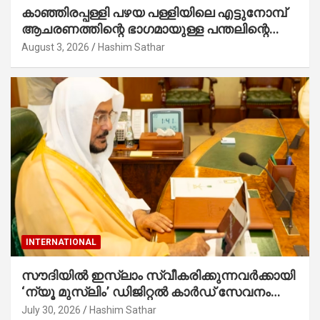
കാഞ്ഞിരപ്പള്ളി പഴയ പള്ളിയിലെ എട്ടുനോമ്പ്
ആചരണത്തിന്റെ ഭാഗമായുള്ള പന്തലിന്റെ
കാൽനാട്ട് കർമ്മം ആർച്ച് പ്രീസ്റ്റ് വെരി.
August 3, 2026
Hashim Sathar
റവ.ഫാ. കുര്യൻ താമരശ്ശേരി നിർവഹിക്കുന്നു.
INTERNATIONAL
സൗദിയില്‍ ഇസ്‌ലാം സ്വീകരിക്കുന്നവര്‍ക്കായി
‘ന്യൂ മുസ്ലിം’ ഡിജിറ്റല്‍ കാര്‍ഡ് സേവനം
ആരംഭിച്ചു
July 30, 2026
Hashim Sathar