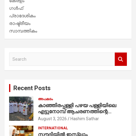
കേരളം
ഗൾഫ്
പ്രാദേശികം
രാഷ്ട്രീയം
സാമ്പത്തികം
S
e
a
r
c
Recent Posts
h
അപകടം
കാഞ്ഞിരപ്പള്ളി പഴയ പള്ളിയിലെ
എട്ടുനോമ്പ് ആചരണത്തിന്റെ
ഭാഗമായുള്ള പന്തലിന്റെ കാൽനാട്ട്
August 3, 2026
Hashim Sathar
കർമ്മം ആർച്ച് പ്രീസ്റ്റ് വെരി. റവ.ഫാ.
INTERNATIONAL
കുര്യൻ താമരശ്ശേരി
സൗദിയില്‍ ഇസ്‌ലാം
നിർവഹിക്കുന്നു.