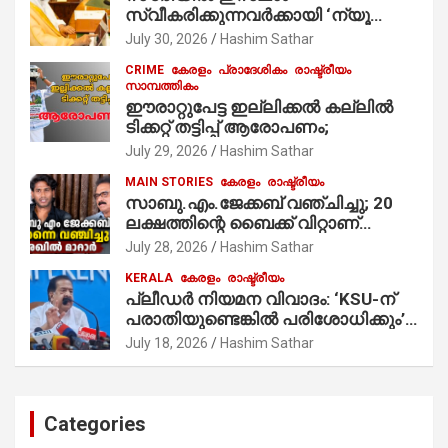
സ്വീകരിക്കുന്നവര്‍ക്കായി ‘ന്യൂ
മുസ്ലിം’ ഡിജിറ്റല്‍ കാര്‍ഡ് സേവനം
July 30, 2026
Hashim Sathar
ആരംഭിച്ചു
CRIME
കേരളം
പ്രാദേശികം
രാഷ്ട്രീയം
സാമ്പത്തികം
ഈരാറ്റുപേട്ട ഇല്ലിക്കൽ കല്ലിൽ
ടിക്കറ്റ് തട്ടിപ്പ് ആരോപണം;
July 29, 2026
Hashim Sathar
MAIN STORIES
കേരളം
രാഷ്ട്രീയം
സാബു.എം.ജേക്കബ് വഞ്ചിച്ചു; 20
ലക്ഷത്തിന്റെ ബൈക്ക് വിറ്റാണ്
തൃക്കാക്കരയില്‍ മത്സരിച്ചത്!
July 28, 2026
Hashim Sathar
പ്രചാരണത്തിന് രണ്ടേ രണ്ടുപേര്‍
KERALA
കേരളം
രാഷ്ട്രീയം
മാത്രമാണ് ഉണ്ടായിരുന്നത്;
പ്ലീഡർ നിയമന വിവാദം: ‘KSU-ന്
സാബുവിന്റേത് വ്യക്തിപരമായ
പരാതിയുണ്ടെങ്കിൽ പരിശോധിക്കും’;
നേട്ടത്തിനുള്ള പാര്‍ട്ടി; ഇപ്പോള്‍
രമേശ് ചെന്നിത്തല
ഫോണ്‍ വിളിച്ചാല്‍ എടുക്കില്ല;
July 18, 2026
Hashim Sathar
തിരഞ്ഞെടുപ്പിലെ ദുരനുഭവങ്ങള്‍
തുറന്നടിച്ച് അഖില്‍ മാരാര്‍ ട്വന്റി 20
വിട്ടു
Categories