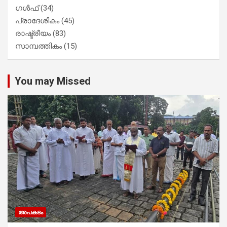
ഗൾഫ്
(34)
പ്രാദേശികം
(45)
രാഷ്ട്രീയം
(83)
സാമ്പത്തികം
(15)
You may Missed
അപകടം