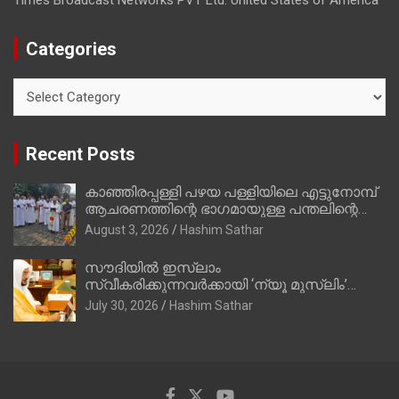
Times Broadcast Networks PVT Ltd. United States of America
Categories
Categories
Recent Posts
കാഞ്ഞിരപ്പള്ളി പഴയ പള്ളിയിലെ എട്ടുനോമ്പ്
ആചരണത്തിന്റെ ഭാഗമായുള്ള പന്തലിന്റെ
കാൽനാട്ട് കർമ്മം ആർച്ച് പ്രീസ്റ്റ് വെരി.
August 3, 2026
Hashim Sathar
റവ.ഫാ. കുര്യൻ താമരശ്ശേരി നിർവഹിക്കുന്നു.
സൗദിയില്‍ ഇസ്‌ലാം
സ്വീകരിക്കുന്നവര്‍ക്കായി ‘ന്യൂ മുസ്ലിം’
ഡിജിറ്റല്‍ കാര്‍ഡ് സേവനം ആരംഭിച്ചു
July 30, 2026
Hashim Sathar