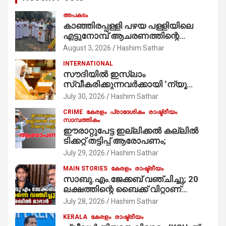
അപകടം
കാഞ്ഞിരപ്പള്ളി പഴയ പള്ളിയിലെ
എട്ടുനോമ്പ് ആചരണത്തിന്റെ
ഭാഗമായുള്ള പന്തലിന്റെ കാൽനാട്ട്
August 3, 2026
Hashim Sathar
കർമ്മം ആർച്ച് പ്രീസ്റ്റ് വെരി. റവ.ഫാ.
INTERNATIONAL
കുര്യൻ താമരശ്ശേരി
സൗദിയില്‍ ഇസ്‌ലാം
നിർവഹിക്കുന്നു.
സ്വീകരിക്കുന്നവര്‍ക്കായി ‘ന്യൂ
മുസ്ലിം’ ഡിജിറ്റല്‍ കാര്‍ഡ് സേവനം
July 30, 2026
Hashim Sathar
ആരംഭിച്ചു
CRIME
കേരളം
പ്രാദേശികം
രാഷ്ട്രീയം
സാമ്പത്തികം
ഈരാറ്റുപേട്ട ഇല്ലിക്കൽ കല്ലിൽ
ടിക്കറ്റ് തട്ടിപ്പ് ആരോപണം;
July 29, 2026
Hashim Sathar
MAIN STORIES
കേരളം
രാഷ്ട്രീയം
സാബു.എം.ജേക്കബ് വഞ്ചിച്ചു; 20
ലക്ഷത്തിന്റെ ബൈക്ക് വിറ്റാണ്
തൃക്കാക്കരയില്‍ മത്സരിച്ചത്!
July 28, 2026
Hashim Sathar
പ്രചാരണത്തിന് രണ്ടേ രണ്ടുപേര്‍
KERALA
കേരളം
രാഷ്ട്രീയം
മാത്രമാണ് ഉണ്ടായിരുന്നത്;