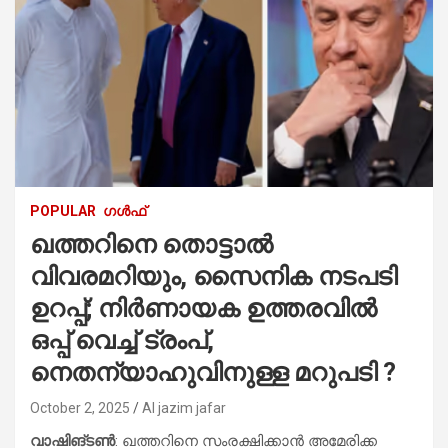
POPULAR
ഗൾഫ്
ഖത്തറിനെ തൊട്ടാൽ
വിവരമറിയും, സൈനിക നടപടി
ഉറപ്പ്; നിർണായക ഉത്തരവിൽ
ഒപ്പ് വെച്ച് ട്രംപ്,
നെതന്യാഹുവിനുള്ള മറുപടി ?
October 2, 2025
Al jazim jafar
വാഷിങ്ടൺ
: ഖത്തറിനെ സംരക്ഷിക്കാൻ അമേരിക്ക