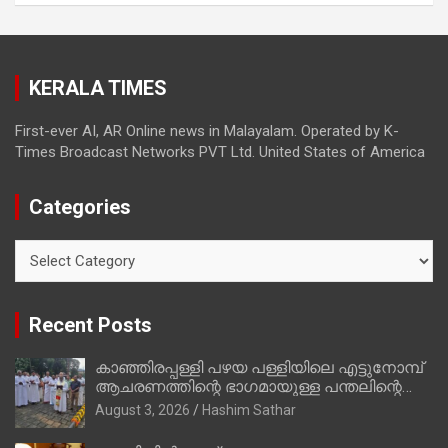
വ്യക്തിപരമായ നേട്ടത്തിനുള്ള പാര്‍ട്ടി;
ഇപ്പോള്‍ ഫോണ്‍ വിളിച്ചാല്‍ എടുക്കില്ല;
തിരഞ്ഞെടുപ്പിലെ ദുരനുഭവങ്ങള്‍ തുറന്നടിച്ച്
KERALA TIMES
അഖില്‍ മാരാര്‍ ട്വന്റി 20 വിട്ടു
First-ever AI, AR Online news in Malayalam. Operated by K-
Times Broadcast Networks PVT Ltd. United States of America
Categories
Categories
Recent Posts
കാഞ്ഞിരപ്പള്ളി പഴയ പള്ളിയിലെ എട്ടുനോമ്പ്
ആചരണത്തിന്റെ ഭാഗമായുള്ള പന്തലിന്റെ
കാൽനാട്ട് കർമ്മം ആർച്ച് പ്രീസ്റ്റ് വെരി.
August 3, 2026
Hashim Sathar
റവ.ഫാ. കുര്യൻ താമരശ്ശേരി നിർവഹിക്കുന്നു.