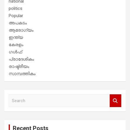
national
politics
Popular
അപകടം
ആരോഗ്യം
ഇന്ത്യ
കേരളം
ഗൾഫ്
പ്രാദേശികം
രാഷ്ട്രീയം
സാമ്പത്തികം
S
e
a
r
c
Recent Posts
h