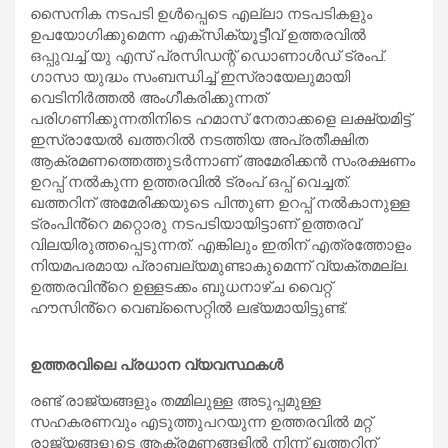
സൈനിക നടപടി ഉൾപ്പെടെ എല്ലാ നടപടികളും
ഉപയോഗിക്കുമെന്ന എക്സിക്യൂട്ടീവ് ഉത്തരവിൽ
ഒപ്പുവച്ച് യു എസ് പ്രസിഡന്റ് ഡൊണാൾഡ് ട്രംപ്.
ഗാസാ യുദ്ധം സംബന്ധിച്ച് ഇസ്രായേലുമായി
വെടിനിർത്തൽ അംഗീകരിക്കുന്നത്
പരിഗണിക്കുന്നതിനിടെ ഹമാസ് നേതാക്കളെ ലക്ഷ്യമിട്ട്
ഇസ്രായേൽ ഖത്തറിൽ നടത്തിയ അപ്രതീക്ഷിത
ആക്രമണത്തെത്തുടർന്നാണ് അമേരിക്കൻ സംരക്ഷണം
ഉറപ്പ് നൽകുന്ന ഉത്തരവിൽ ട്രംപ് ഒപ്പ് വെച്ചത്.
ഖത്തറിന് അമേരിക്കയുടെ പിന്തുണ ഉറപ്പ് നൽകാനുള്ള
ട്രംപിൻ്റെ മറ്റൊരു നടപടിയായിട്ടാണ് ഉത്തരവ്
വിലയിരുത്തപ്പെടുന്നത്. എങ്കിലും ഇതിന് എത്രത്തോളം
നിയമപരമായ പ്രാബല്യമുണ്ടാകുമെന്ന് വ്യക്തമല്ല.
ഉത്തരവിൻ്റെ ഉള്ളടക്കം ബുധനാഴ്ച വൈറ്റ്
ഹൗസിൻ്റെ വെബ്സൈറ്റിൽ ലഭ്യമായിട്ടുണ്ട്.
ഉത്തരവിലെ പ്രധാന വ്യവസ്ഥകൾ
രണ്ട് രാജ്യങ്ങളും തമ്മിലുള്ള അടുപ്പമുള്ള
സഹകരണവും എടുത്തുപറയുന്ന ഉത്തരവിൽ മറ്റ്
രാജ്യങ്ങളുടെ ആക്രമണങ്ങളിൽ നിന്ന് ഖത്തറിന്