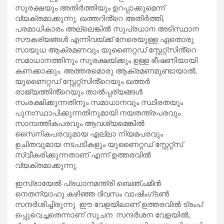
സുരക്ഷയും അതിർത്തിയും ഉറപ്പാക്കുമെന്ന്
വ്യക്തമാക്കുന്നു. ഖത്തറിൻ്റെ അതിർത്തി,
പരമാധികാരം അല്ലെങ്കിൽ സുപ്രധാന അടിസ്ഥാന
സൗകര്യങ്ങൾ എന്നിവയ്ക്ക് നേരെയുള്ള ഏതൊരു
സായുധ ആക്രമണവും യുണൈറ്റഡ് സ്റ്റേറ്റ്സിൻ്റെ
സമാധാനത്തിനും സുരക്ഷയ്ക്കും ഉള്ള ഭീഷണിയായി
കണക്കാക്കും. അത്തരമൊരു ആക്രമണമുണ്ടായാൽ,
യുണൈറ്റഡ് സ്റ്റേറ്റ്സിൻ്റെയും ഖത്തർ
രാജ്യത്തിൻ്റെയും താൽപ്പര്യങ്ങൾ
സംരക്ഷിക്കുന്നതിനും സമാധാനവും സ്ഥിരതയും
പുനഃസ്ഥാപിക്കുന്നതിനുമായി നയതന്ത്രപരവും
സാമ്പത്തികപരവും ആവശ്യമെങ്കിൽ
സൈനികപരവുമായ എല്ലാ നിയമപരവും
ഉചിതവുമായ നടപടികളും യുണൈറ്റഡ് സ്റ്റേറ്റ്സ്
സ്വീകരിക്കുന്നതാണ് എന്ന് ഉത്തരവിൽ
വ്യക്തമാക്കുന്നു.
ഇസ്രായേൽ പ്രധാനമന്ത്രി ബെഞ്ചമിൻ
നെതന്യാഹു കഴിഞ്ഞ ദിവസം വാഷിംഗ്ടൺ
സന്ദർശിച്ചിരുന്നു. ഈ വേളയിലാണ് ഉത്തരവിൽ ട്രംപ്
ഒപ്പുവെച്ചതെന്നാണ് സൂചന. സന്ദർശന വേളയിൽ,