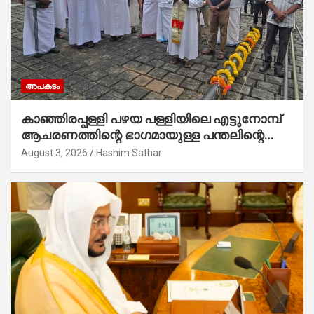
അപകടം
കാഞ്ഞിരപ്പള്ളി പഴയ പള്ളിയിലെ എട്ടുനോമ്പ്
ആചരണത്തിന്റെ ഭാഗമായുള്ള പന്തലിന്റെ
കാൽനാട്ട് കർമ്മം ആർച്ച് പ്രീസ്റ്റ് വെരി.
August 3, 2026
Hashim Sathar
റവ.ഫാ. കുര്യൻ താമരശ്ശേരി നിർവഹിക്കുന്നു.