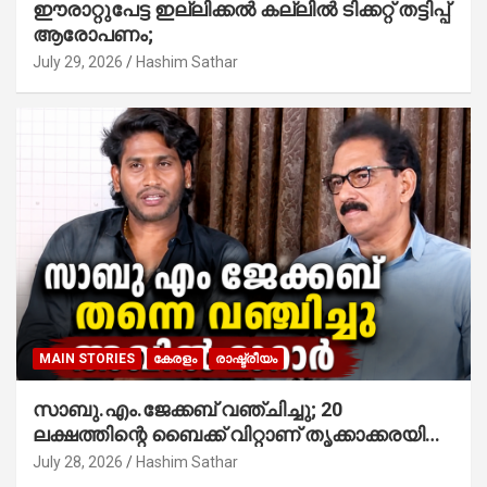
ഈരാറ്റുപേട്ട ഇല്ലിക്കൽ കല്ലിൽ ടിക്കറ്റ് തട്ടിപ്പ്
ആരോപണം;
July 29, 2026
Hashim Sathar
MAIN STORIES
കേരളം
രാഷ്ട്രീയം
സാബു.എം.ജേക്കബ് വഞ്ചിച്ചു; 20
ലക്ഷത്തിന്റെ ബൈക്ക് വിറ്റാണ് തൃക്കാക്കരയില്‍
മത്സരിച്ചത്! പ്രചാരണത്തിന് രണ്ടേ രണ്ടുപേര്‍
July 28, 2026
Hashim Sathar
മാത്രമാണ് ഉണ്ടായിരുന്നത്; സാബുവിന്റേത്