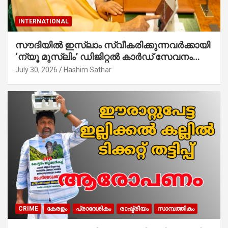
INTERNATIONAL
സൗദിയില്‍ ഇസ്‌ലാം സ്വീകരിക്കുന്നവര്‍ക്കായി
‘ന്യൂ മുസ്ലിം’ ഡിജിറ്റല്‍ കാര്‍ഡ് സേവനം
ആരംഭിച്ചു
July 30, 2026
Hashim Sathar
CRIME
കേരളം
പ്രാദേശികം
രാഷ്ട്രീയം
സാമ്പത്തികം