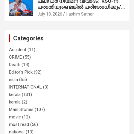
പ്ലീഡർ നിയമന വിവാദം: ‘KSU-ന്
സാബുവിന്റേത് വ്യക്തിപരമായ
പരാതിയുണ്ടെങ്കിൽ പരിശോധിക്കും’;
നേട്ടത്തിനുള്ള പാര്‍ട്ടി; ഇപ്പോള്‍
രമേശ് ചെന്നിത്തല
ഫോണ്‍ വിളിച്ചാല്‍ എടുക്കില്ല;
July 18, 2026
Hashim Sathar
തിരഞ്ഞെടുപ്പിലെ ദുരനുഭവങ്ങള്‍
തുറന്നടിച്ച് അഖില്‍ മാരാര്‍ ട്വന്റി 20
വിട്ടു
Categories
Accident
(11)
CRIME
(55)
Death
(14)
Editor's Pick
(92)
india
(65)
INTERNATIONAL
(3)
kerala
(131)
kerala
(2)
Main Stories
(107)
movie
(12)
must read
(56)
national
(13)