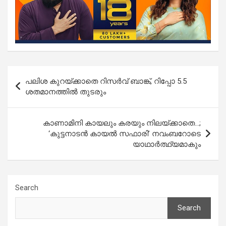
Post
പലിശ കുറയ്ക്കാതെ റിസർവ് ബാങ്ക്, റിപ്പോ 5.5
navigation
ശതമാനത്തിൽ തുടരും
കാണാമിനി കായലും കരയും നിലയ്ക്കാതെ…;
‘കുട്ടനാടന്‍ കായല്‍ സഫാരി’ നവംബറോടെ
യാഥാര്‍ത്ഥ്യമാകും
Search
Search