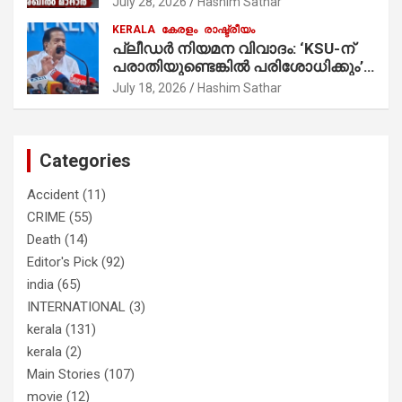
July 28, 2026
Hashim Sathar
പ്രചാരണത്തിന് രണ്ടേ രണ്ടുപേര്‍
KERALA
കേരളം
രാഷ്ട്രീയം
മാത്രമാണ് ഉണ്ടായിരുന്നത്;
പ്ലീഡർ നിയമന വിവാദം: ‘KSU-ന്
സാബുവിന്റേത് വ്യക്തിപരമായ
പരാതിയുണ്ടെങ്കിൽ പരിശോധിക്കും’;
നേട്ടത്തിനുള്ള പാര്‍ട്ടി; ഇപ്പോള്‍
രമേശ് ചെന്നിത്തല
ഫോണ്‍ വിളിച്ചാല്‍ എടുക്കില്ല;
July 18, 2026
Hashim Sathar
തിരഞ്ഞെടുപ്പിലെ ദുരനുഭവങ്ങള്‍
തുറന്നടിച്ച് അഖില്‍ മാരാര്‍ ട്വന്റി 20
വിട്ടു
Categories
Accident
(11)
CRIME
(55)
Death
(14)
Editor's Pick
(92)
india
(65)
INTERNATIONAL
(3)
kerala
(131)
kerala
(2)
Main Stories
(107)
movie
(12)