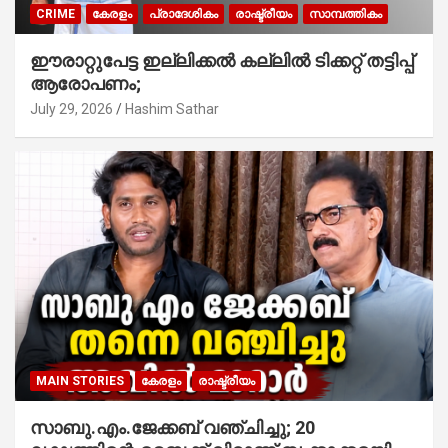
CRIME
കേരളം
പ്രാദേശികം
രാഷ്ട്രീയം
സാമ്പത്തികം
ഈരാറ്റുപേട്ട ഇല്ലിക്കൽ കല്ലിൽ ടിക്കറ്റ് തട്ടിപ്പ്
ആരോപണം;
July 29, 2026
Hashim Sathar
MAIN STORIES
കേരളം
രാഷ്ട്രീയം
സാബു.എം.ജേക്കബ് വഞ്ചിച്ചു; 20