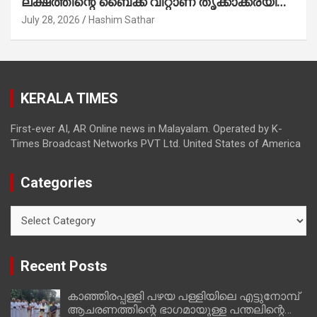
ലക്ഷത്തിന്റെ ബൈക്ക് വിറ്റാണ് തൃക്കാക്കരയില്‍
മത്സരിച്ചത്! പ്രചാരണത്തിന് രണ്ടേ രണ്ടുപേര്‍
July 28, 2026
Hashim Sathar
മാത്രമാണ് ഉണ്ടായിരുന്നത്; സാബുവിന്റേത്
വ്യക്തിപരമായ നേട്ടത്തിനുള്ള പാര്‍ട്ടി;
ഇപ്പോള്‍ ഫോണ്‍ വിളിച്ചാല്‍ എടുക്കില്ല;
തിരഞ്ഞെടുപ്പിലെ ദുരനുഭവങ്ങള്‍ തുറന്നടിച്ച്
KERALA TIMES
അഖില്‍ മാരാര്‍ ട്വന്റി 20 വിട്ടു
First-ever AI, AR Online news in Malayalam. Operated by K-
Times Broadcast Networks PVT Ltd. United States of America
Categories
Categories
Recent Posts
കാഞ്ഞിരപ്പള്ളി പഴയ പള്ളിയിലെ എട്ടുനോമ്പ്
ആചരണത്തിന്റെ ഭാഗമായുള്ള പന്തലിന്റെ