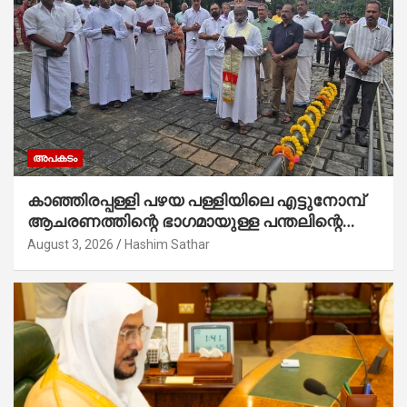
അപകടം
കാഞ്ഞിരപ്പള്ളി പഴയ പള്ളിയിലെ എട്ടുനോമ്പ്
ആചരണത്തിന്റെ ഭാഗമായുള്ള പന്തലിന്റെ
കാൽനാട്ട് കർമ്മം ആർച്ച് പ്രീസ്റ്റ് വെരി.
August 3, 2026
Hashim Sathar
റവ.ഫാ. കുര്യൻ താമരശ്ശേരി നിർവഹിക്കുന്നു.