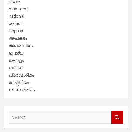
movie
must read
national
politics
Popular
അപകടം
ആരോഗ്യം
ഇന്ത്യ
കേരളം
ഗൾഫ്
പ്രാദേശികം
രാഷ്ട്രീയം
സാമ്പത്തികം
S
e
a