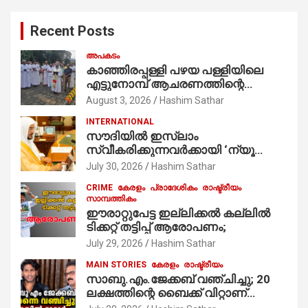
r
c
Recent Posts
h
അപകടം
കാഞ്ഞിരപ്പള്ളി പഴയ പള്ളിയിലെ
എട്ടുനോമ്പ് ആചരണത്തിന്റെ
ഭാഗമായുള്ള പന്തലിന്റെ കാൽനാട്ട്
August 3, 2026
Hashim Sathar
കർമ്മം ആർച്ച് പ്രീസ്റ്റ് വെരി. റവ.ഫാ.
INTERNATIONAL
കുര്യൻ താമരശ്ശേരി
സൗദിയില്‍ ഇസ്‌ലാം
നിർവഹിക്കുന്നു.
സ്വീകരിക്കുന്നവര്‍ക്കായി ‘ന്യൂ
മുസ്ലിം’ ഡിജിറ്റല്‍ കാര്‍ഡ് സേവനം
July 30, 2026
Hashim Sathar
ആരംഭിച്ചു
CRIME
കേരളം
പ്രാദേശികം
രാഷ്ട്രീയം
സാമ്പത്തികം
ഈരാറ്റുപേട്ട ഇല്ലിക്കൽ കല്ലിൽ
ടിക്കറ്റ് തട്ടിപ്പ് ആരോപണം;
July 29, 2026
Hashim Sathar
MAIN STORIES
കേരളം
രാഷ്ട്രീയം
സാബു.എം.ജേക്കബ് വഞ്ചിച്ചു; 20
ലക്ഷത്തിന്റെ ബൈക്ക് വിറ്റാണ്
തൃക്കാക്കരയില്‍ മത്സരിച്ചത്!