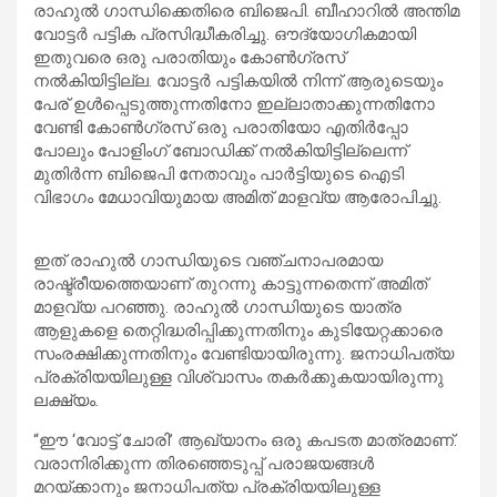
രാഹുൽ ഗാന്ധിക്കെതിരെ ബിജെപി. ബീഹാറിൽ അന്തിമ
വോട്ടർ പട്ടിക പ്രസിദ്ധീകരിച്ചു. ഔദ്യോഗികമായി
ഇതുവരെ ഒരു പരാതിയും കോൺഗ്രസ്
നൽകിയിട്ടില്ല. വോട്ടർ പട്ടികയിൽ നിന്ന് ആരുടെയും
പേര് ഉൾപ്പെടുത്തുന്നതിനോ ഇല്ലാതാക്കുന്നതിനോ
വേണ്ടി കോൺഗ്രസ് ഒരു പരാതിയോ എതിർപ്പോ
പോലും പോളിംഗ് ബോഡിക്ക് നൽകിയിട്ടില്ലെന്ന്
മുതിർന്ന ബിജെപി നേതാവും പാർട്ടിയുടെ ഐടി
വിഭാഗം മേധാവിയുമായ അമിത് മാളവ്യ ആരോപിച്ചു.
ഇത് രാഹുൽ ഗാന്ധിയുടെ വഞ്ചനാപരമായ
രാഷ്ട്രീയത്തെയാണ് തുറന്നു കാട്ടുന്നതെന്ന് അമിത്
മാളവ്യ പറഞ്ഞു. രാഹുൽ ഗാന്ധിയുടെ യാത്ര
ആളുകളെ തെറ്റിദ്ധരിപ്പിക്കുന്നതിനും കുടിയേറ്റക്കാരെ
സംരക്ഷിക്കുന്നതിനും വേണ്ടിയായിരുന്നു. ജനാധിപത്യ
പ്രക്രിയയിലുള്ള വിശ്വാസം തകർക്കുകയായിരുന്നു
ലക്ഷ്യം.
“ഈ ‘വോട്ട് ചോരി’ ആഖ്യാനം ഒരു കപടത മാത്രമാണ്.
വരാനിരിക്കുന്ന തിരഞ്ഞെടുപ്പ് പരാജയങ്ങൾ
മറയ്ക്കാനും ജനാധിപത്യ പ്രക്രിയയിലുള്ള