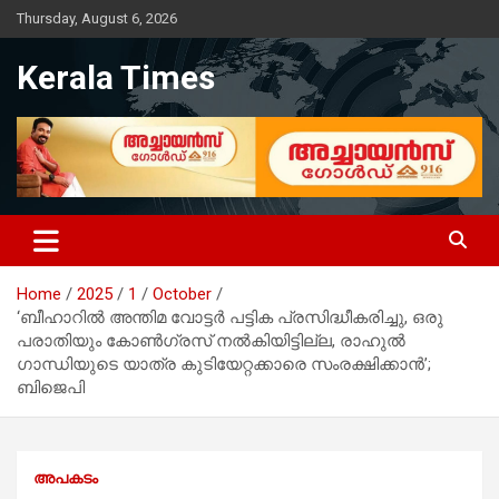
Skip
Thursday, August 6, 2026
to
content
Kerala Times
Home
2025
1
October
‘ബീഹാറിൽ അന്തിമ വോട്ടർ പട്ടിക പ്രസിദ്ധീകരിച്ചു, ഒരു
പരാതിയും കോൺഗ്രസ് നൽകിയിട്ടില്ല, രാഹുൽ
ഗാന്ധിയുടെ യാത്ര കുടിയേറ്റക്കാരെ സംരക്ഷിക്കാൻ’;
ബിജെപി
അപകടം