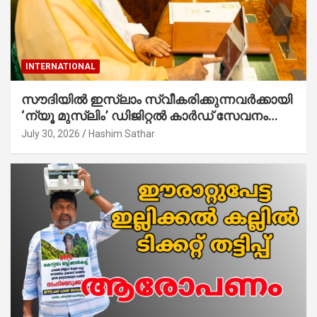
INTERNATIONAL
സൗദിയില്‍ ഇസ്‌ലാം സ്വീകരിക്കുന്നവര്‍ക്കായി
‘ന്യൂ മുസ്ലിം’ ഡിജിറ്റല്‍ കാര്‍ഡ് സേവനം
ആരംഭിച്ചു
July 30, 2026
Hashim Sathar