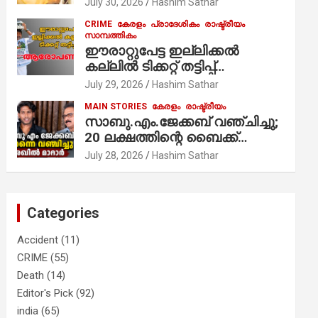
July 30, 2026
Hashim Sathar
സേവനം ആരംഭിച്ചു
CRIME
കേരളം
പ്രാദേശികം
രാഷ്ട്രീയം
സാമ്പത്തികം
ഈരാറ്റുപേട്ട ഇല്ലിക്കൽ
കല്ലിൽ ടിക്കറ്റ് തട്ടിപ്പ്
ആരോപണം;
July 29, 2026
Hashim Sathar
MAIN STORIES
കേരളം
രാഷ്ട്രീയം
സാബു.എം.ജേക്കബ് വഞ്ചിച്ചു;
20 ലക്ഷത്തിന്റെ ബൈക്ക്
വിറ്റാണ് തൃക്കാക്കരയില്‍
July 28, 2026
Hashim Sathar
മത്സരിച്ചത്! പ്രചാരണത്തിന്
രണ്ടേ രണ്ടുപേര്‍ മാത്രമാണ്
ഉണ്ടായിരുന്നത്; സാബുവിന്റേത്
Categories
വ്യക്തിപരമായ നേട്ടത്തിനുള്ള
പാര്‍ട്ടി; ഇപ്പോള്‍ ഫോണ്‍
Accident
(11)
വിളിച്ചാല്‍ എടുക്കില്ല;
CRIME
(55)
തിരഞ്ഞെടുപ്പിലെ
Death
(14)
ദുരനുഭവങ്ങള്‍ തുറന്നടിച്ച്
അഖില്‍ മാരാര്‍ ട്വന്റി 20 വിട്ടു
Editor's Pick
(92)
india
(65)