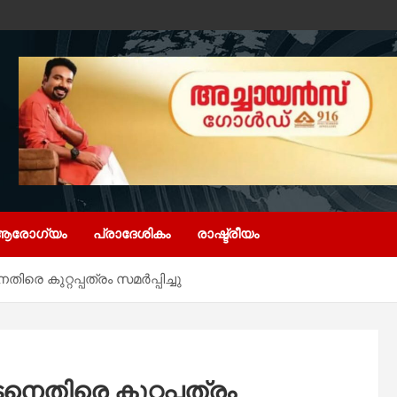
ആരോഗ്യം
പ്രാദേശികം
രാഷ്ട്രീയം
രെ കുറ്റപ്പത്രം സമർപ്പിച്ചു
െതിരെ കുറ്റപ്പത്രം