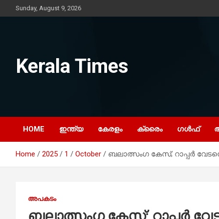
Skip
Sunday, August 9, 2026
to
content
Kerala Times
HOME
ഇന്ത്യ
കേരളം
ക്രൈം
ഗൾഫ്
Home
2025
1
October
ബലാത്സംഗ കേസ്; റാപ്പർ വേടനെതി
അപകടം
ബലാത്സംഗ കേസ്; റാപ്പർ വേടന