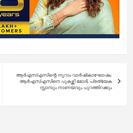
ആ‍ർഎസ്എസിന്റെ നൂറാം വാർഷികാഘോഷം:
ആർഎസ്എസിനെ പുകഴ്ത്തി മോദി, പ്രത്യേക
സ്റ്റാമ്പും നാണയവും പുറത്തിറക്കും