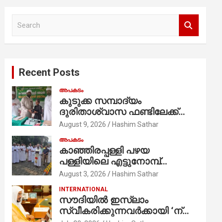
S
e
a
r
c
Recent Posts
h
അപകടം
കുടുക്ക സമ്പാദ്യം
ദുരിതാശ്വാസ ഫണ്ടിലേക്ക്
നൽകി ആറാം ക്ലാസ്
August 9, 2026
Hashim Sathar
വിദ്യാർത്ഥി അമാൻ
അപകടം
കാഞ്ഞിരപ്പള്ളി പഴയ
പള്ളിയിലെ എട്ടുനോമ്പ്
ആചരണത്തിന്റെ ഭാഗമായുള്ള
August 3, 2026
Hashim Sathar
പന്തലിന്റെ കാൽനാട്ട് കർമ്മം
INTERNATIONAL
ആർച്ച് പ്രീസ്റ്റ് വെരി. റവ.ഫാ.
സൗദിയില്‍ ഇസ്‌ലാം
കുര്യൻ താമരശ്ശേരി
സ്വീകരിക്കുന്നവര്‍ക്കായി ‘ന്യൂ
നിർവഹിക്കുന്നു.
മുസ്ലിം’ ഡിജിറ്റല്‍ കാര്‍ഡ്