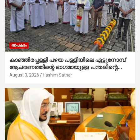
അപകടം
കാഞ്ഞിരപ്പള്ളി പഴയ പള്ളിയിലെ എട്ടുനോമ്പ്
ആചരണത്തിന്റെ ഭാഗമായുള്ള പന്തലിന്റെ
കാൽനാട്ട് കർമ്മം ആർച്ച് പ്രീസ്റ്റ് വെരി.
August 3, 2026
Hashim Sathar
റവ.ഫാ. കുര്യൻ താമരശ്ശേരി നിർവഹിക്കുന്നു.