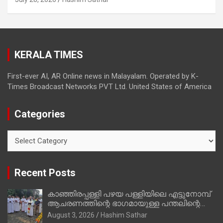
മാത്രമാണ് ഉണ്ടായിരുന്നത്; സാബുവിന്റേത്
വ്യക്തിപരമായ നേട്ടത്തിനുള്ള പാര്‍ട്ടി;
ഇപ്പോള്‍ ഫോണ്‍ വിളിച്ചാല്‍ എടുക്കില്ല;
തിരഞ്ഞെടുപ്പിലെ ദുരനുഭവങ്ങള്‍ തുറന്നടിച്ച്
KERALA TIMES
അഖില്‍ മാരാര്‍ ട്വന്റി 20 വിട്ടു
First-ever AI, AR Online news in Malayalam. Operated by K-
Times Broadcast Networks PVT Ltd. United States of America
Categories
Categories
Recent Posts
കാഞ്ഞിരപ്പള്ളി പഴയ പള്ളിയിലെ എട്ടുനോമ്പ്
ആചരണത്തിന്റെ ഭാഗമായുള്ള പന്തലിന്റെ
കാൽനാട്ട് കർമ്മം ആർച്ച് പ്രീസ്റ്റ് വെരി.
August 3, 2026
Hashim Sathar
റവ.ഫാ. കുര്യൻ താമരശ്ശേരി നിർവഹിക്കുന്നു.