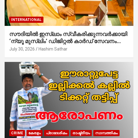
INTERNATIONAL
സൗദിയില്‍ ഇസ്‌ലാം സ്വീകരിക്കുന്നവര്‍ക്കായി
‘ന്യൂ മുസ്ലിം’ ഡിജിറ്റല്‍ കാര്‍ഡ് സേവനം
ആരംഭിച്ചു
July 30, 2026
Hashim Sathar
CRIME
കേരളം
പ്രാദേശികം
രാഷ്ട്രീയം
സാമ്പത്തികം