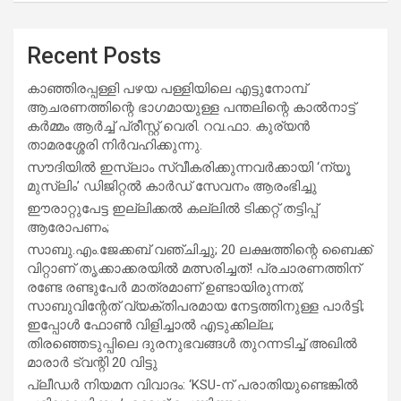
Recent Posts
കാഞ്ഞിരപ്പള്ളി പഴയ പള്ളിയിലെ എട്ടുനോമ്പ്
ആചരണത്തിന്റെ ഭാഗമായുള്ള പന്തലിന്റെ കാൽനാട്ട്
കർമ്മം ആർച്ച് പ്രീസ്റ്റ് വെരി. റവ.ഫാ. കുര്യൻ
താമരശ്ശേരി നിർവഹിക്കുന്നു.
സൗദിയില്‍ ഇസ്‌ലാം സ്വീകരിക്കുന്നവര്‍ക്കായി ‘ന്യൂ
മുസ്ലിം’ ഡിജിറ്റല്‍ കാര്‍ഡ് സേവനം ആരംഭിച്ചു
ഈരാറ്റുപേട്ട ഇല്ലിക്കൽ കല്ലിൽ ടിക്കറ്റ് തട്ടിപ്പ്
ആരോപണം;
സാബു.എം.ജേക്കബ് വഞ്ചിച്ചു; 20 ലക്ഷത്തിന്റെ ബൈക്ക്
വിറ്റാണ് തൃക്കാക്കരയില്‍ മത്സരിച്ചത്! പ്രചാരണത്തിന്
രണ്ടേ രണ്ടുപേര്‍ മാത്രമാണ് ഉണ്ടായിരുന്നത്;
സാബുവിന്റേത് വ്യക്തിപരമായ നേട്ടത്തിനുള്ള പാര്‍ട്ടി;
ഇപ്പോള്‍ ഫോണ്‍ വിളിച്ചാല്‍ എടുക്കില്ല;
തിരഞ്ഞെടുപ്പിലെ ദുരനുഭവങ്ങള്‍ തുറന്നടിച്ച് അഖില്‍
മാരാര്‍ ട്വന്റി 20 വിട്ടു
പ്ലീഡർ നിയമന വിവാദം: ‘KSU-ന് പരാതിയുണ്ടെങ്കിൽ