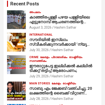
Recent Posts
h
അപകടം
കാഞ്ഞിരപ്പള്ളി പഴയ പള്ളിയിലെ
എട്ടുനോമ്പ് ആചരണത്തിന്റെ
ഭാഗമായുള്ള പന്തലിന്റെ കാൽനാട്ട്
August 3, 2026
Hashim Sathar
കർമ്മം ആർച്ച് പ്രീസ്റ്റ് വെരി. റവ.ഫാ.
INTERNATIONAL
കുര്യൻ താമരശ്ശേരി
സൗദിയില്‍ ഇസ്‌ലാം
നിർവഹിക്കുന്നു.
സ്വീകരിക്കുന്നവര്‍ക്കായി ‘ന്യൂ
മുസ്ലിം’ ഡിജിറ്റല്‍ കാര്‍ഡ് സേവനം
July 30, 2026
Hashim Sathar
ആരംഭിച്ചു
CRIME
കേരളം
പ്രാദേശികം
രാഷ്ട്രീയം
സാമ്പത്തികം
ഈരാറ്റുപേട്ട ഇല്ലിക്കൽ കല്ലിൽ
ടിക്കറ്റ് തട്ടിപ്പ് ആരോപണം;
July 29, 2026
Hashim Sathar
MAIN STORIES
കേരളം
രാഷ്ട്രീയം
സാബു.എം.ജേക്കബ് വഞ്ചിച്ചു; 20
ലക്ഷത്തിന്റെ ബൈക്ക് വിറ്റാണ്
തൃക്കാക്കരയില്‍ മത്സരിച്ചത്!
July 28, 2026
Hashim Sathar
പ്രചാരണത്തിന് രണ്ടേ രണ്ടുപേര്‍