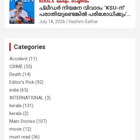
KERALA
കേരളം
രാഷ്ട്രീയം
മാത്രമാണ് ഉണ്ടായിരുന്നത്;
പ്ലീഡർ നിയമന വിവാദം: ‘KSU-ന്
സാബുവിന്റേത് വ്യക്തിപരമായ
പരാതിയുണ്ടെങ്കിൽ പരിശോധിക്കും’;
നേട്ടത്തിനുള്ള പാര്‍ട്ടി; ഇപ്പോള്‍
രമേശ് ചെന്നിത്തല
ഫോണ്‍ വിളിച്ചാല്‍ എടുക്കില്ല;
July 18, 2026
Hashim Sathar
തിരഞ്ഞെടുപ്പിലെ ദുരനുഭവങ്ങള്‍
തുറന്നടിച്ച് അഖില്‍ മാരാര്‍ ട്വന്റി 20
വിട്ടു
Categories
Accident
(11)
CRIME
(55)
Death
(14)
Editor's Pick
(92)
india
(65)
INTERNATIONAL
(3)
kerala
(131)
kerala
(2)
Main Stories
(107)
movie
(12)
must read
(56)