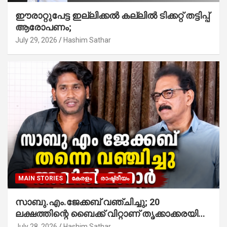
ഈരാറ്റുപേട്ട ഇല്ലിക്കൽ കല്ലിൽ ടിക്കറ്റ് തട്ടിപ്പ്
ആരോപണം;
July 29, 2026
Hashim Sathar
MAIN STORIES
കേരളം
രാഷ്ട്രീയം
സാബു.എം.ജേക്കബ് വഞ്ചിച്ചു; 20
ലക്ഷത്തിന്റെ ബൈക്ക് വിറ്റാണ് തൃക്കാക്കരയില്‍
മത്സരിച്ചത്! പ്രചാരണത്തിന് രണ്ടേ രണ്ടുപേര്‍
July 28, 2026
Hashim Sathar