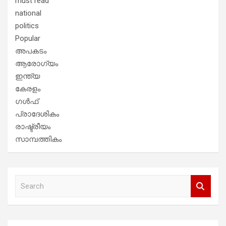
must read
national
politics
Popular
അപകടം
ആരോഗ്യം
ഇന്ത്യ
കേരളം
ഗൾഫ്
പ്രാദേശികം
രാഷ്ട്രീയം
സാമ്പത്തികം
S
e
a
r
c