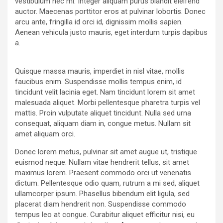
vestibulum nec mi. Integer aliquam purus blandit eleifend
auctor. Maecenas porttitor eros at pulvinar lobortis. Donec
arcu ante, fringilla id orci id, dignissim mollis sapien.
Aenean vehicula justo mauris, eget interdum turpis dapibus
a.
Quisque massa mauris, imperdiet in nisl vitae, mollis
faucibus enim. Suspendisse mollis tempus enim, id
tincidunt velit lacinia eget. Nam tincidunt lorem sit amet
malesuada aliquet. Morbi pellentesque pharetra turpis vel
mattis. Proin vulputate aliquet tincidunt. Nulla sed urna
consequat, aliquam diam in, congue metus. Nullam sit
amet aliquam orci.
Donec lorem metus, pulvinar sit amet augue ut, tristique
euismod neque. Nullam vitae hendrerit tellus, sit amet
maximus lorem. Praesent commodo orci ut venenatis
dictum. Pellentesque odio quam, rutrum a mi sed, aliquet
ullamcorper ipsum. Phasellus bibendum elit ligula, sed
placerat diam hendrerit non. Suspendisse commodo
tempus leo at congue. Curabitur aliquet efficitur nisi, eu