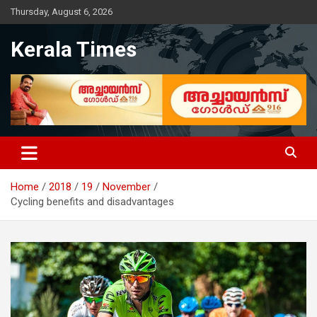
Skip
Thursday, August 6, 2026
to
content
Kerala Times
Home
2018
19
November
Cycling benefits and disadvantages