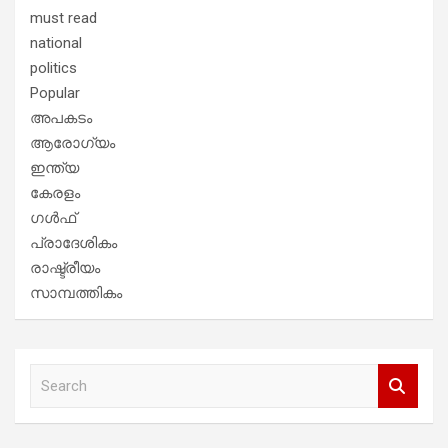
must read
national
politics
Popular
അപകടം
ആരോഗ്യം
ഇന്ത്യ
കേരളം
ഗൾഫ്
പ്രാദേശികം
രാഷ്ട്രീയം
സാമ്പത്തികം
S
e
a
r