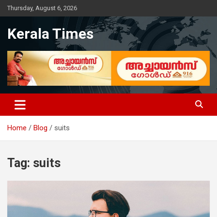
Skip
Thursday, August 6, 2026
to
content
Kerala Times
Home
Blog
suits
Tag:
suits