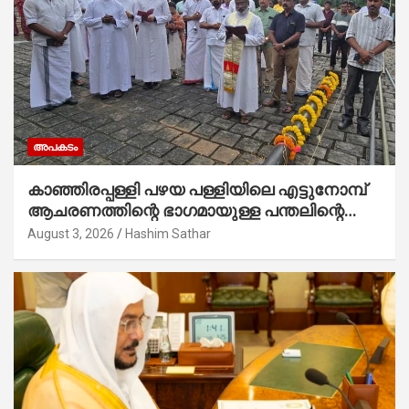
അപകടം
കാഞ്ഞിരപ്പള്ളി പഴയ പള്ളിയിലെ എട്ടുനോമ്പ്
ആചരണത്തിന്റെ ഭാഗമായുള്ള പന്തലിന്റെ
കാൽനാട്ട് കർമ്മം ആർച്ച് പ്രീസ്റ്റ് വെരി.
August 3, 2026
Hashim Sathar
റവ.ഫാ. കുര്യൻ താമരശ്ശേരി നിർവഹിക്കുന്നു.