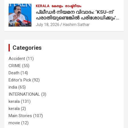
പ്രചാരണത്തിന് രണ്ടേ രണ്ടുപേര്‍
KERALA
കേരളം
രാഷ്ട്രീയം
മാത്രമാണ് ഉണ്ടായിരുന്നത്;
പ്ലീഡർ നിയമന വിവാദം: ‘KSU-ന്
സാബുവിന്റേത് വ്യക്തിപരമായ
പരാതിയുണ്ടെങ്കിൽ പരിശോധിക്കും’;
നേട്ടത്തിനുള്ള പാര്‍ട്ടി; ഇപ്പോള്‍
രമേശ് ചെന്നിത്തല
ഫോണ്‍ വിളിച്ചാല്‍ എടുക്കില്ല;
July 18, 2026
Hashim Sathar
തിരഞ്ഞെടുപ്പിലെ ദുരനുഭവങ്ങള്‍
തുറന്നടിച്ച് അഖില്‍ മാരാര്‍ ട്വന്റി 20
വിട്ടു
Categories
Accident
(11)
CRIME
(55)
Death
(14)
Editor's Pick
(92)
india
(65)
INTERNATIONAL
(3)
kerala
(131)
kerala
(2)
Main Stories
(107)
movie
(12)