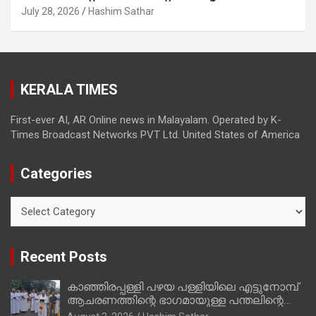
മത്സരിച്ചത്! പ്രചാരണത്തിന് രണ്ടേ രണ്ടുപേര്‍
July 28, 2026
Hashim Sathar
മാത്രമാണ് ഉണ്ടായിരുന്നത്; സാബുവിന്റേത്
വ്യക്തിപരമായ നേട്ടത്തിനുള്ള പാര്‍ട്ടി;
ഇപ്പോള്‍ ഫോണ്‍ വിളിച്ചാല്‍ എടുക്കില്ല;
തിരഞ്ഞെടുപ്പിലെ ദുരനുഭവങ്ങള്‍ തുറന്നടിച്ച്
KERALA TIMES
അഖില്‍ മാരാര്‍ ട്വന്റി 20 വിട്ടു
First-ever AI, AR Online news in Malayalam. Operated by K-
Times Broadcast Networks PVT Ltd. United States of America
Categories
Categories
Recent Posts
കാഞ്ഞിരപ്പള്ളി പഴയ പള്ളിയിലെ എട്ടുനോമ്പ്
ആചരണത്തിന്റെ ഭാഗമായുള്ള പന്തലിന്റെ
കാൽനാട്ട് കർമ്മം ആർച്ച് പ്രീസ്റ്റ് വെരി.