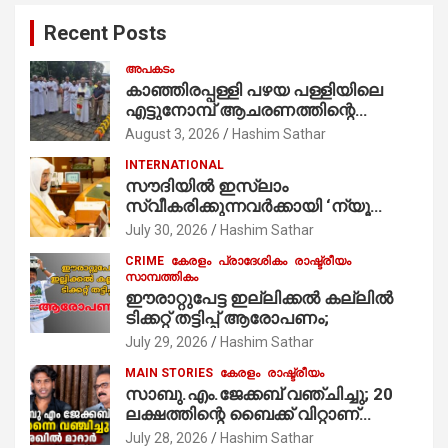
c
Recent Posts
h
അപകടം
കാഞ്ഞിരപ്പള്ളി പഴയ പള്ളിയിലെ
എട്ടുനോമ്പ് ആചരണത്തിന്റെ
ഭാഗമായുള്ള പന്തലിന്റെ കാൽനാട്ട്
August 3, 2026
Hashim Sathar
കർമ്മം ആർച്ച് പ്രീസ്റ്റ് വെരി. റവ.ഫാ.
INTERNATIONAL
കുര്യൻ താമരശ്ശേരി
സൗദിയില്‍ ഇസ്‌ലാം
നിർവഹിക്കുന്നു.
സ്വീകരിക്കുന്നവര്‍ക്കായി ‘ന്യൂ
മുസ്ലിം’ ഡിജിറ്റല്‍ കാര്‍ഡ് സേവനം
July 30, 2026
Hashim Sathar
ആരംഭിച്ചു
CRIME
കേരളം
പ്രാദേശികം
രാഷ്ട്രീയം
സാമ്പത്തികം
ഈരാറ്റുപേട്ട ഇല്ലിക്കൽ കല്ലിൽ
ടിക്കറ്റ് തട്ടിപ്പ് ആരോപണം;
July 29, 2026
Hashim Sathar
MAIN STORIES
കേരളം
രാഷ്ട്രീയം
സാബു.എം.ജേക്കബ് വഞ്ചിച്ചു; 20
ലക്ഷത്തിന്റെ ബൈക്ക് വിറ്റാണ്
തൃക്കാക്കരയില്‍ മത്സരിച്ചത്!
July 28, 2026
Hashim Sathar