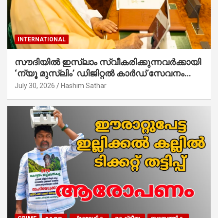
INTERNATIONAL
സൗദിയില്‍ ഇസ്‌ലാം സ്വീകരിക്കുന്നവര്‍ക്കായി
‘ന്യൂ മുസ്ലിം’ ഡിജിറ്റല്‍ കാര്‍ഡ് സേവനം
ആരംഭിച്ചു
July 30, 2026
Hashim Sathar