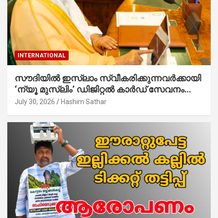
INTERNATIONAL
സൗദിയില്‍ ഇസ്‌ലാം സ്വീകരിക്കുന്നവര്‍ക്കായി
‘ന്യൂ മുസ്ലിം’ ഡിജിറ്റല്‍ കാര്‍ഡ് സേവനം
ആരംഭിച്ചു
July 30, 2026
Hashim Sathar