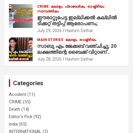
ആരംഭിച്ചു
CRIME
കേരളം
പ്രാദേശികം
രാഷ്ട്രീയം
സാമ്പത്തികം
ഈരാറ്റുപേട്ട ഇല്ലിക്കൽ കല്ലിൽ
ടിക്കറ്റ് തട്ടിപ്പ് ആരോപണം;
July 29, 2026
Hashim Sathar
MAIN STORIES
കേരളം
രാഷ്ട്രീയം
സാബു.എം.ജേക്കബ് വഞ്ചിച്ചു; 20
ലക്ഷത്തിന്റെ ബൈക്ക് വിറ്റാണ്
തൃക്കാക്കരയില്‍ മത്സരിച്ചത്!
July 28, 2026
Hashim Sathar
പ്രചാരണത്തിന് രണ്ടേ രണ്ടുപേര്‍
മാത്രമാണ് ഉണ്ടായിരുന്നത്;
സാബുവിന്റേത് വ്യക്തിപരമായ
നേട്ടത്തിനുള്ള പാര്‍ട്ടി; ഇപ്പോള്‍
Categories
ഫോണ്‍ വിളിച്ചാല്‍ എടുക്കില്ല;
തിരഞ്ഞെടുപ്പിലെ ദുരനുഭവങ്ങള്‍
Accident
(11)
തുറന്നടിച്ച് അഖില്‍ മാരാര്‍ ട്വന്റി 20
CRIME
(55)
വിട്ടു
Death
(14)
Editor's Pick
(92)
india
(65)
INTERNATIONAL
(3)