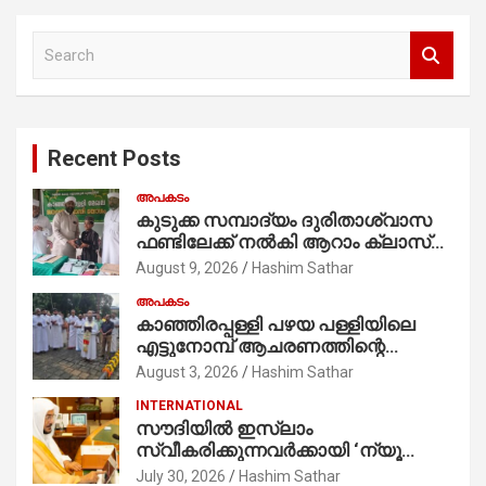
S
e
a
r
c
Recent Posts
h
അപകടം
കുടുക്ക സമ്പാദ്യം ദുരിതാശ്വാസ
ഫണ്ടിലേക്ക് നൽകി ആറാം ക്ലാസ്
വിദ്യാർത്ഥി അമാൻ
August 9, 2026
Hashim Sathar
അപകടം
കാഞ്ഞിരപ്പള്ളി പഴയ പള്ളിയിലെ
എട്ടുനോമ്പ് ആചരണത്തിന്റെ
ഭാഗമായുള്ള പന്തലിന്റെ കാൽനാട്ട്
August 3, 2026
Hashim Sathar
കർമ്മം ആർച്ച് പ്രീസ്റ്റ് വെരി. റവ.ഫാ.
INTERNATIONAL
കുര്യൻ താമരശ്ശേരി
സൗദിയില്‍ ഇസ്‌ലാം
നിർവഹിക്കുന്നു.
സ്വീകരിക്കുന്നവര്‍ക്കായി ‘ന്യൂ
മുസ്ലിം’ ഡിജിറ്റല്‍ കാര്‍ഡ് സേവനം
July 30, 2026
Hashim Sathar