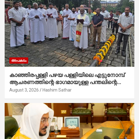
അപകടം
കാഞ്ഞിരപ്പള്ളി പഴയ പള്ളിയിലെ എട്ടുനോമ്പ്
ആചരണത്തിന്റെ ഭാഗമായുള്ള പന്തലിന്റെ
കാൽനാട്ട് കർമ്മം ആർച്ച് പ്രീസ്റ്റ് വെരി.
August 3, 2026
Hashim Sathar
റവ.ഫാ. കുര്യൻ താമരശ്ശേരി നിർവഹിക്കുന്നു.